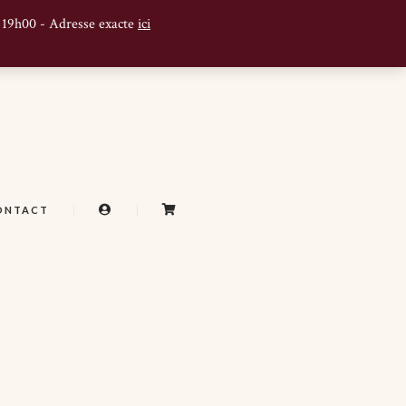
à 19h00 - Adresse exacte
ici
A
C
ONTACT
C
A
C
R
O
T
U
N
T