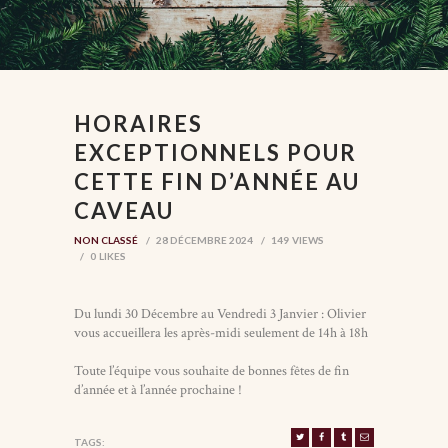
HORAIRES
EXCEPTIONNELS POUR
CETTE FIN D’ANNÉE AU
CAVEAU
NON CLASSÉ
28 DÉCEMBRE 2024
149
VIEWS
0
LIKES
Du lundi 30 Décembre au Vendredi 3 Janvier : Olivier
vous accueillera les après-midi seulement de 14h à 18h
Toute l’équipe vous souhaite de bonnes fêtes de fin
d’année et à l’année prochaine !
TAGS: