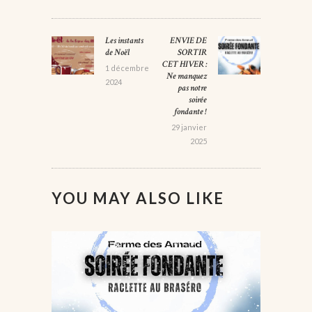
NAVIGATION
Les instants
ENVIE DE
Previous
Next
DE
de Noël
SORTIR
post:
post:
CET HIVER :
L’ARTICLE
1 décembre
Ne manquez
2024
pas notre
soirée
fondante !
29 janvier
2025
YOU MAY ALSO LIKE