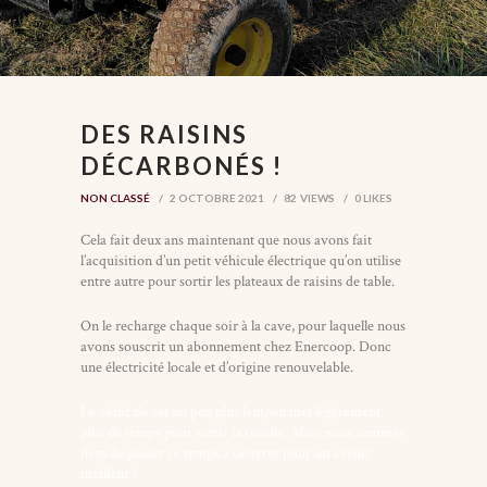
DES RAISINS
DÉCARBONÉS !
NON CLASSÉ
2 OCTOBRE 2021
82
VIEWS
0
LIKES
Cela fait deux ans maintenant que nous avons fait
l’acquisition d’un petit véhicule électrique qu’on utilise
entre autre pour sortir les plateaux de raisins de table.
On le recharge chaque soir à la cave, pour laquelle nous
avons souscrit un abonnement chez Enercoop. Donc
une électricité locale et d’origine renouvelable.
Le véhicule est un peu plus lent, on met légèrement
plus de temps pour sortir la récolte. Mais nous sommes
fiers de passer ce temps à oeuvrer pour un avenir
meilleur !