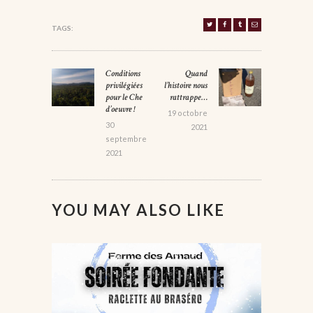
TAGS:
NAVIGATION
Conditions
Quand
Previous
Next
DE
privilégiées
l’histoire nous
post:
post:
pour le Che
rattrappe…
L’ARTICLE
d’oeuvre !
19 octobre
30
2021
septembre
2021
YOU MAY ALSO LIKE