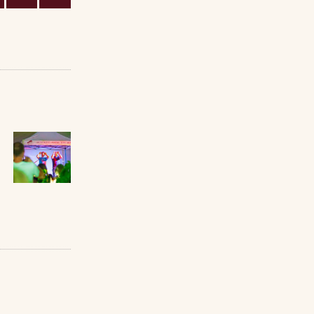
Next
post: