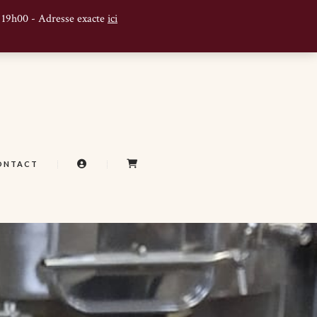
à 19h00 - Adresse exacte
ici
A
C
ONTACT
C
A
C
R
O
T
U
N
T