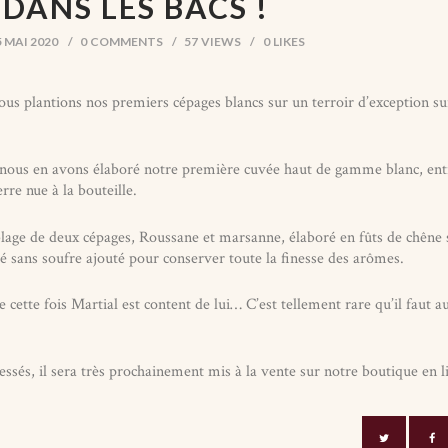
 DANS LES BACS !
5 MAI 2020
0
COMMENTS
57
VIEWS
0
LIKES
us plantions nos premiers cépages blancs sur un terroir d’exception s
, nous en avons élaboré notre première cuvée haut de gamme blanc, en
erre nue à la bouteille.
lage de deux cépages, Roussane et marsanne, élaboré en fûts de chêne
fié sans soufre ajouté pour conserver toute la finesse des arômes.
 cette fois Martial est content de lui… C’est tellement rare qu’il faut a
essés, il sera très prochainement mis à la vente sur notre boutique en l