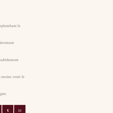
urplombant le
tièrement
 subtilement
u moins venir le
igne.