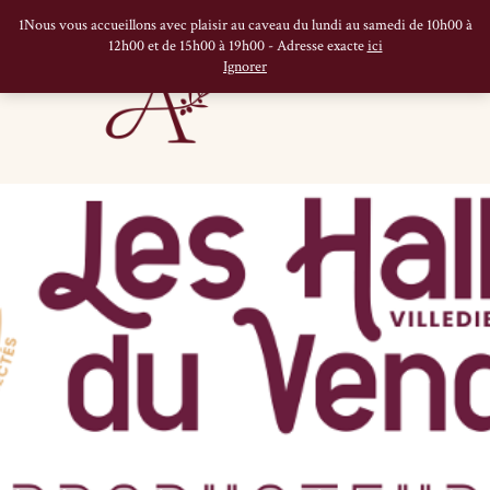
1Nous vous accueillons avec plaisir au caveau du lundi au samedi de 10h00 à
12h00 et de 15h00 à 19h00 - Adresse exacte
ici
Ignorer