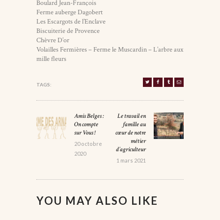
Boulard Jean-François
Ferme auberge Dagobert
Les Escargots de l’Enclave
Biscuiterie de Provence
Chèvre D’or
Volailles Fermières – Ferme le Muscardin – L’arbre aux
mille fleurs
TAGS:
NAVIGATION
Amis Belges :
Le travail en
Previous
Next
DE
On compte
famille au
post:
post:
sur Vous !
cœur de notre
L’ARTICLE
métier
20 octobre
d’agriculteur
2020
1 mars 2021
YOU MAY ALSO LIKE