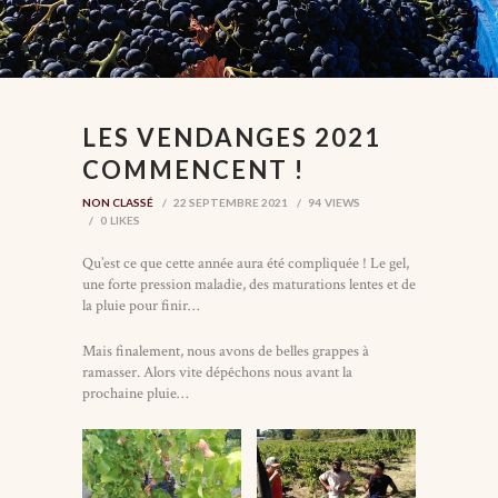
LES VENDANGES 2021
COMMENCENT !
NON CLASSÉ
22 SEPTEMBRE 2021
94
VIEWS
0
LIKES
Qu’est ce que cette année aura été compliquée ! Le gel,
une forte pression maladie, des maturations lentes et de
la pluie pour finir…
Mais finalement, nous avons de belles grappes à
ramasser. Alors vite dépêchons nous avant la
prochaine pluie…