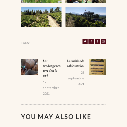
TAGS:
NAVIGATION
Les
Les raisins de
Previous
Next
DE
vendanges en
table sont là !
post:
post:
vert c’est la
L’ARTICLE
23
vie !
septembre
17
2021
septembre
2021
YOU MAY ALSO LIKE