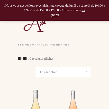
1Nous vous accueillons avec plaisir au caveau du lundi au samedi de 10h00 à
12h00 et de 15h00 à 19h00 - Adresse exacte
ici
Ignorer
La Ferme des ARNAUD
>
Produits
>
Vins
10 résultats affichés