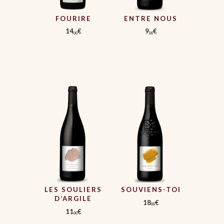
FOURIRE
ENTRE NOUS
14
€
9
€
00
00
LES SOULIERS
SOUVIENS-TOI
D’ARGILE
18
€
00
11
€
00