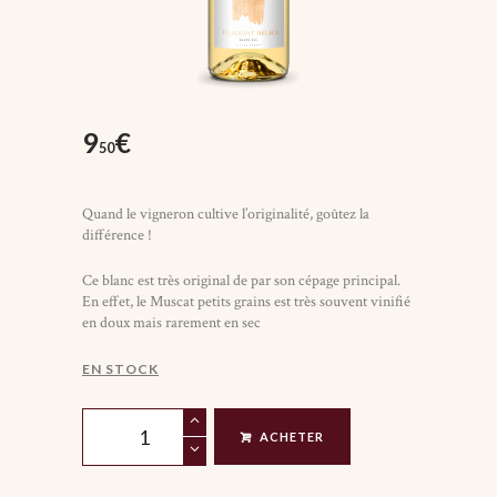
9
€
50
Quand le vigneron cultive l’originalité, goûtez la
différence !
Ce blanc est très original de par son cépage principal.
En effet, le Muscat petits grains est très souvent vinifié
en doux mais rarement en sec
EN STOCK
quantité
ACHETER
de
Flagrant
Délice