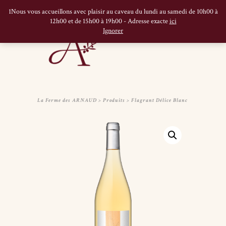
1Nous vous accueillons avec plaisir au caveau du lundi au samedi de 10h00 à
12h00 et de 15h00 à 19h00 - Adresse exacte
ici
Ignorer
La Ferme des ARNAUD
>
Produits
>
Flagrant Délice Blanc