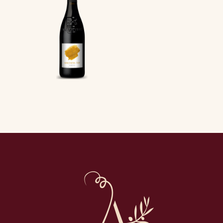
SOUVIEN
S-TOI
18
€
00