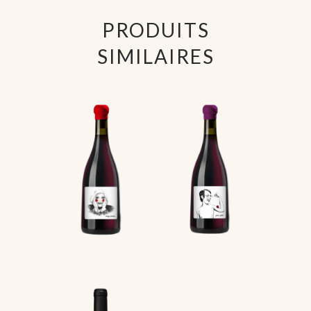
PRODUITS
SIMILAIRES
ROUGE
GRAIN
PIVOINE
GALET
13
€
10
€
00
00