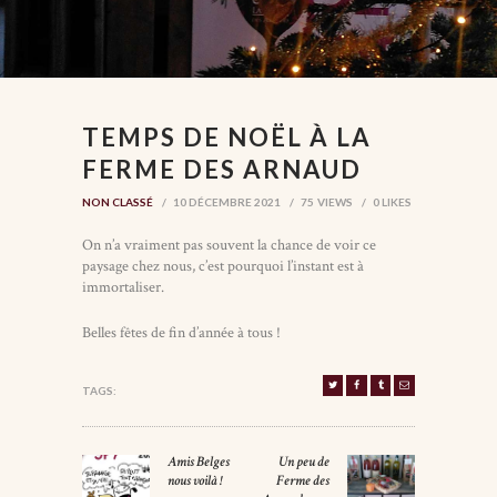
TEMPS DE NOËL À LA
FERME DES ARNAUD
NON CLASSÉ
10 DÉCEMBRE 2021
75
VIEWS
0
LIKES
On n’a vraiment pas souvent la chance de voir ce
paysage chez nous, c’est pourquoi l’instant est à
immortaliser.
Belles fêtes de fin d’année à tous !
TAGS:
NAVIGATION
Amis Belges
Un peu de
Previous
Next
DE
nous voilà !
Ferme des
post:
post: