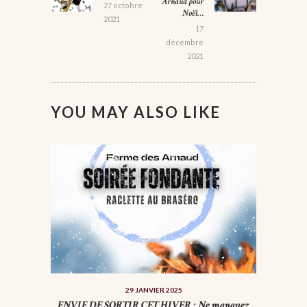
Arnaud pour
L’ARTICLE
27 octobre
Noël…
2021
17
décembre
2021
YOU MAY ALSO LIKE
29 JANVIER 2025
ENVIE DE SORTIR CET HIVER : Ne manquez